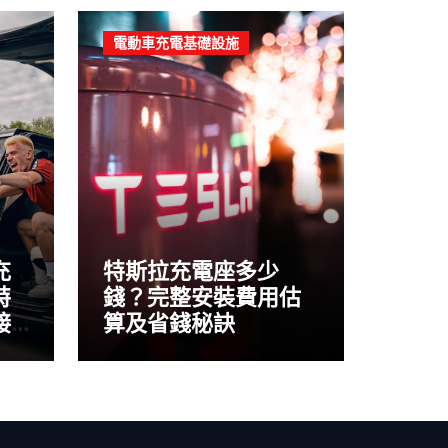
電動車充電基礎設施
充
特斯拉充電座多少
特
錢？完整安裝費用估
接
算及省錢秘訣