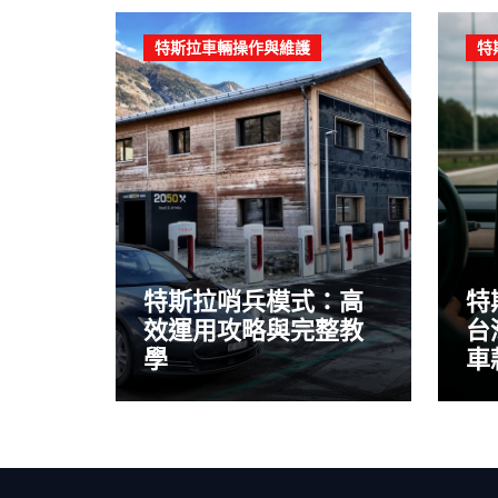
特斯拉車輛操作與維護
特
特斯拉哨兵模式：高
特
效運用攻略與完整教
台
學
車