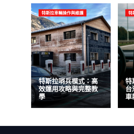
特斯拉車輛操作與維護
特
特斯拉哨兵模式：高
特
效運用攻略與完整教
台
學
車