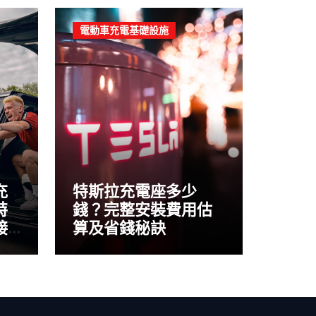
電動車充電基礎設施
充
特斯拉充電座多少
特
錢？完整安裝費用估
接
算及省錢秘訣